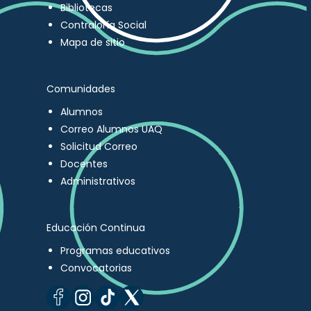
Bibliotecas
Contraloría Social
Mapa de sitio
Comunidades
Alumnos
Correo Alumnos UAQ
Solicitud Correo
Docentes
Administrativos
Educación Continua
Programas educativos
Convocatorias