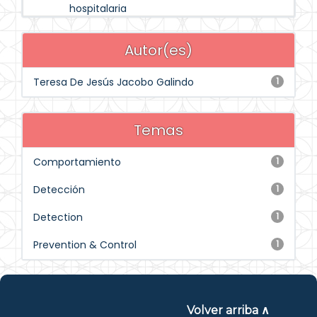
hospitalaria
Autor(es)
Teresa De Jesús Jacobo Galindo
1
Temas
Comportamiento
1
Detección
1
Detection
1
Prevention & Control
1
Volver arriba ∧