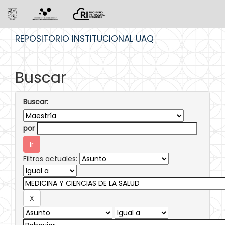
Skip
REPOSITORIO INSTITUCIONAL UAQ
navigation
Buscar
Buscar:
por
Filtros actuales: