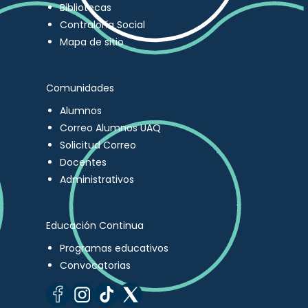
Bibliotecas
Contraloría Social
Mapa de sitio
Comunidades
Alumnos
Correo Alumnos UAQ
Solicitud Correo
Docentes
Administrativos
Educación Continua
Programas educativos
Convocatorias