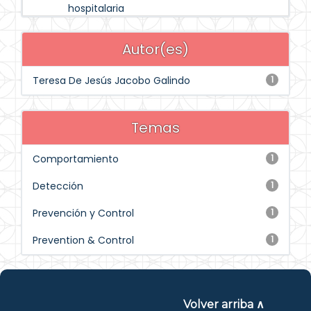
hospitalaria
Autor(es)
Teresa De Jesús Jacobo Galindo
1
Temas
Comportamiento
1
Detección
1
Prevención y Control
1
Prevention & Control
1
Volver arriba ∧