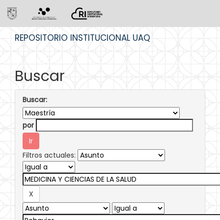
Skip
REPOSITORIO INSTITUCIONAL UAQ
navigation
Buscar
Buscar:
por
Filtros actuales: