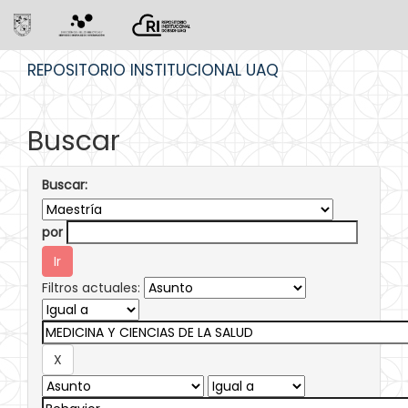
Skip
REPOSITORIO INSTITUCIONAL UAQ
navigation
Buscar
Buscar:
por
Filtros actuales: