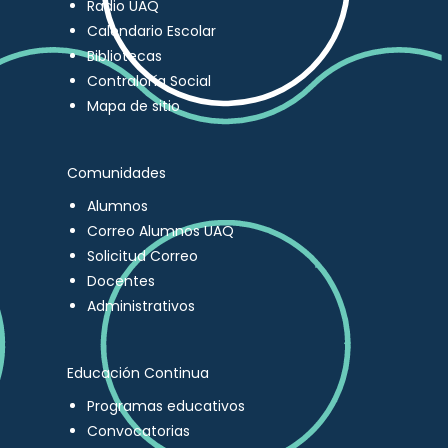
Radio UAQ
Calendario Escolar
Bibliotecas
Contraloría Social
Mapa de sitio
Comunidades
Alumnos
Correo Alumnos UAQ
Solicitud Correo
Docentes
Administrativos
Educación Continua
Programas educativos
Convocatorias