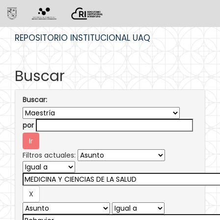
Skip
REPOSITORIO INSTITUCIONAL UAQ
navigation
Buscar
Buscar:
por
Filtros actuales: