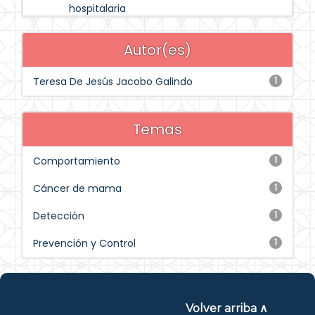
hospitalaria
Autor(es)
Teresa De Jesús Jacobo Galindo
1
Temas
Comportamiento
1
Cáncer de mama
1
Detección
1
Prevención y Control
1
Volver arriba ∧