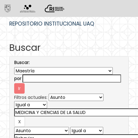
Skip
REPOSITORIO INSTITUCIONAL UAQ
navigation
Buscar
Buscar:
por
Filtros actuales: