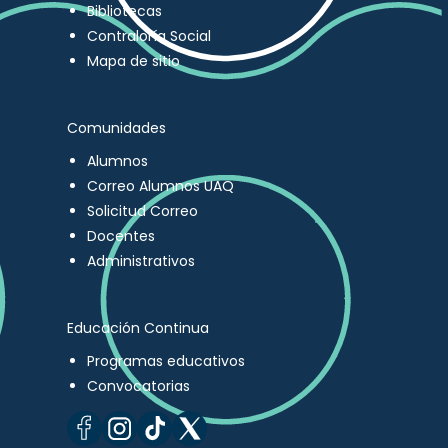
Bibliotecas
Contraloría Social
Mapa de sitio
Comunidades
Alumnos
Correo Alumnos UAQ
Solicitud Correo
Docentes
Administrativos
Educación Continua
Programas educativos
Convocatorias