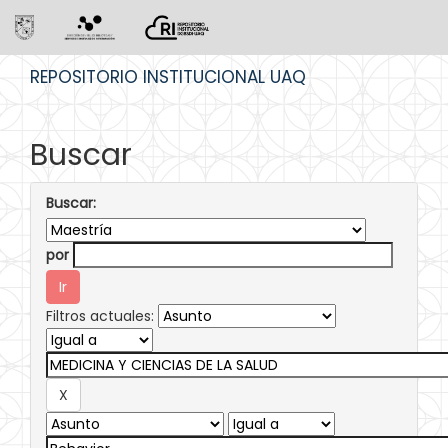
Skip
REPOSITORIO INSTITUCIONAL UAQ
navigation
Buscar
Buscar:
por
Filtros actuales: