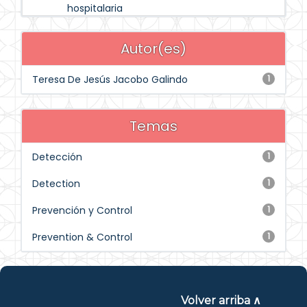
hospitalaria
Autor(es)
Teresa De Jesús Jacobo Galindo
1
Temas
Detección
1
Detection
1
Prevención y Control
1
Prevention & Control
1
Volver arriba ∧