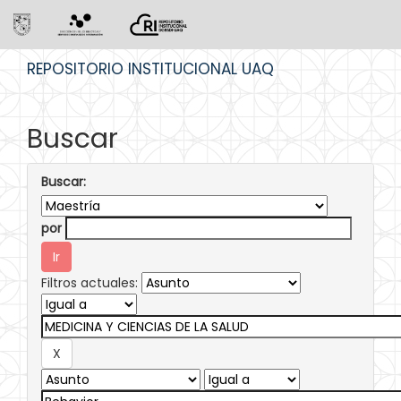
Skip
REPOSITORIO INSTITUCIONAL UAQ
navigation
Buscar
Buscar:
por
Filtros actuales: