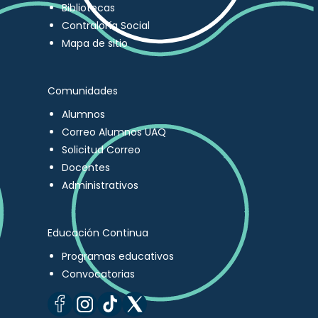
Bibliotecas
Contraloría Social
Mapa de sitio
Comunidades
Alumnos
Correo Alumnos UAQ
Solicitud Correo
Docentes
Administrativos
Educación Continua
Programas educativos
Convocatorias