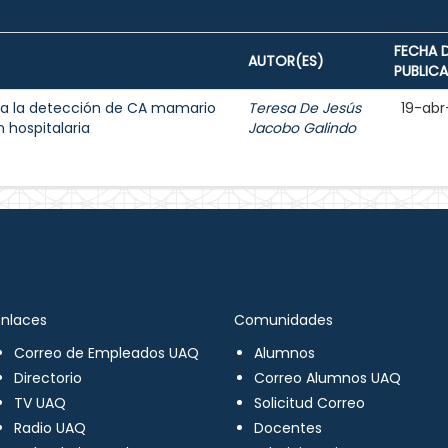
FECHA 
AUTOR(ES)
PUBLIC
a la detección de CA mamario
Teresa De Jesús
19-abr
 hospitalaria
Jacobo Galindo
Enlaces
Comunidades
Correo de Empleados UAQ
Alumnos
Directorio
Correo Alumnos UAQ
TV UAQ
Solicitud Correo
Radio UAQ
Docentes