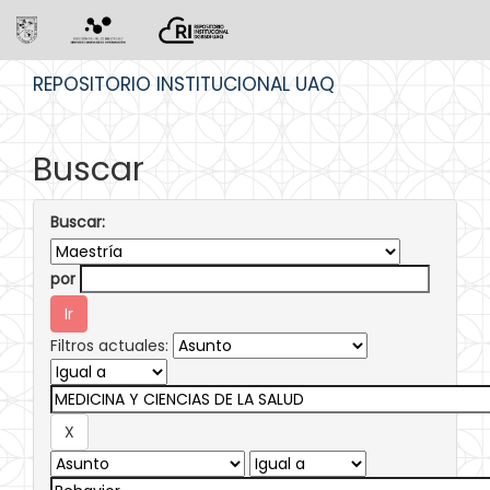
Skip
REPOSITORIO INSTITUCIONAL UAQ
navigation
Buscar
Buscar:
por
Filtros actuales: