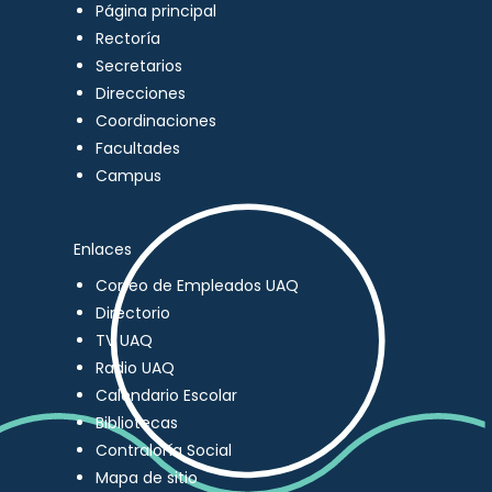
Página principal
Rectoría
Secretarios
Direcciones
Coordinaciones
Facultades
Campus
Enlaces
Correo de Empleados UAQ
Directorio
TV UAQ
Radio UAQ
Calendario Escolar
Bibliotecas
Contraloría Social
Mapa de sitio