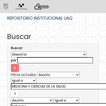
Skip
REPOSITORIO INSTITUCIONAL UAQ
navigation
Buscar
Buscar:
por
Filtros actuales: