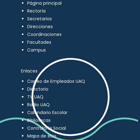
Página principal
Rectoría
Secretarios
Direcciones
Coordinaciones
Facultades
Campus
Enlaces
Correo de Empleados UAQ
Directorio
TV UAQ
Radio UAQ
Calendario Escolar
Bibliotecas
Contraloría Social
Mapa de sitio