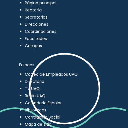
Página principal
Rectoría
Secretarios
Direcciones
Coordinaciones
Facultades
Campus
Enlaces
Correo de Empleados UAQ
Directorio
TV UAQ
Radio UAQ
Calendario Escolar
Bibliotecas
Contraloría Social
Mapa de sitio