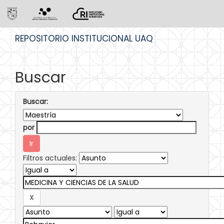
Skip
REPOSITORIO INSTITUCIONAL UAQ
navigation
Buscar
Buscar:
por
Filtros actuales: