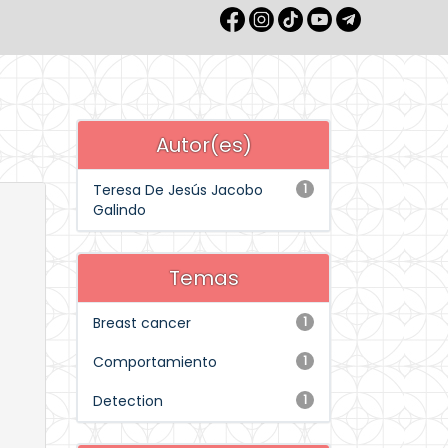
Autor(es)
Teresa De Jesús Jacobo
1
Galindo
Temas
Breast cancer
1
Comportamiento
1
Detection
1