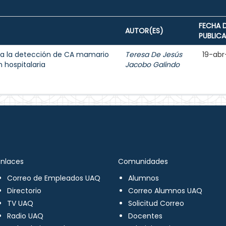
FECHA 
AUTOR(ES)
PUBLIC
a la detección de CA mamario
Teresa De Jesús
19-abr
 hospitalaria
Jacobo Galindo
Enlaces
Comunidades
Correo de Empleados UAQ
Alumnos
Directorio
Correo Alumnos UAQ
TV UAQ
Solicitud Correo
Radio UAQ
Docentes