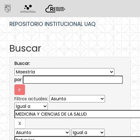
Skip
REPOSITORIO INSTITUCIONAL UAQ
navigation
Buscar
Buscar:
por
Filtros actuales: