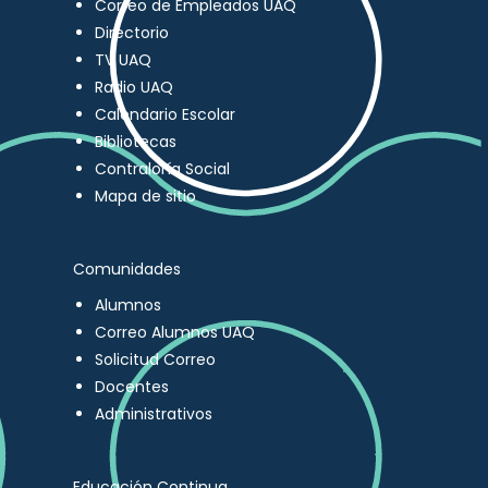
Correo de Empleados UAQ
Directorio
TV UAQ
Radio UAQ
Calendario Escolar
Bibliotecas
Contraloría Social
Mapa de sitio
Comunidades
Alumnos
Correo Alumnos UAQ
Solicitud Correo
Docentes
Administrativos
Educación Continua