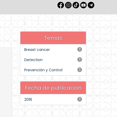
Temas
Breast cancer
1
Detection
1
Prevención y Control
1
Fecha de publicación
2016
1