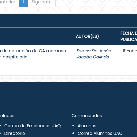
Anterior
1
Siguiente
FECHA 
AUTOR(ES)
PUBLIC
a la detección de CA mamario
Teresa De Jesús
19-abr
 hospitalaria
Jacobo Galindo
Enlaces
Comunidades
Correo de Empleados UAQ
Alumnos
Directorio
Correo Alumnos UAQ