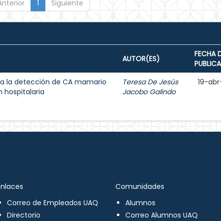
Anterior
1
Siguiente
FECHA 
AUTOR(ES)
PUBLIC
a la detección de CA mamario
Teresa De Jesús
19-abr
 hospitalaria
Jacobo Galindo
Enlaces
Comunidades
Correo de Empleados UAQ
Alumnos
Directorio
Correo Alumnos UAQ