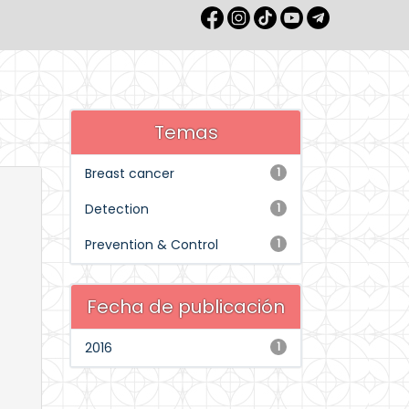
Temas
Breast cancer
1
Detection
1
Prevention & Control
1
Fecha de publicación
2016
1