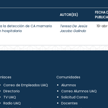
FECHA 
AUTOR(ES)
PUBLIC
a la detección de CA mamario
Teresa De Jesús
19-abr
 hospitalaria
Jacobo Galindo
Enlaces
Comunidades
Correo de Empleados UAQ
Alumnos
Directorio
Correo Alumnos UAQ
TV UAQ
Solicitud Correo
Radio UAQ
Docentes