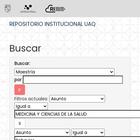
Skip
REPOSITORIO INSTITUCIONAL UAQ
navigation
Buscar
Buscar:
por
Filtros actuales: