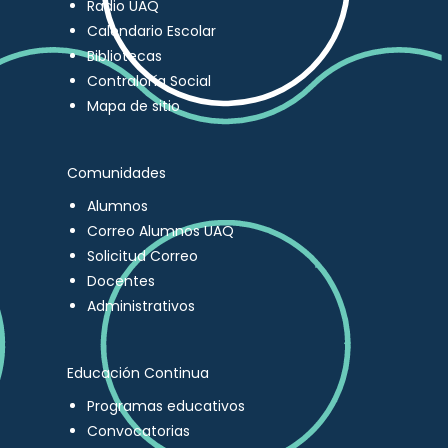
Radio UAQ
Calendario Escolar
Bibliotecas
Contraloría Social
Mapa de sitio
Comunidades
Alumnos
Correo Alumnos UAQ
Solicitud Correo
Docentes
Administrativos
Educación Continua
Programas educativos
Convocatorias