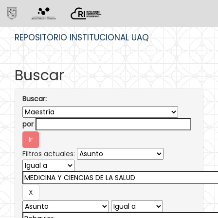
Skip
REPOSITORIO INSTITUCIONAL UAQ
navigation
Buscar
Buscar:
por
Filtros actuales: