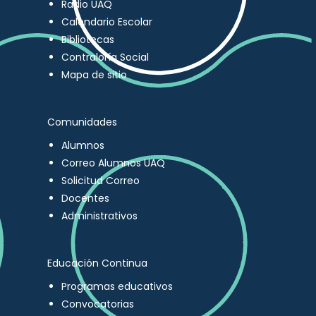
Radio UAQ
Calendario Escolar
Bibliotecas
Contraloría Social
Mapa de sitio
Comunidades
Alumnos
Correo Alumnos UAQ
Solicitud Correo
Docentes
Administrativos
Educación Continua
Programas educativos
Convocatorias