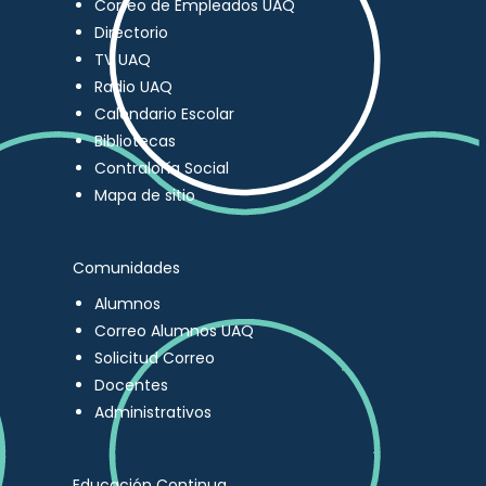
Correo de Empleados UAQ
Directorio
TV UAQ
Radio UAQ
Calendario Escolar
Bibliotecas
Contraloría Social
Mapa de sitio
Comunidades
Alumnos
Correo Alumnos UAQ
Solicitud Correo
Docentes
Administrativos
Educación Continua