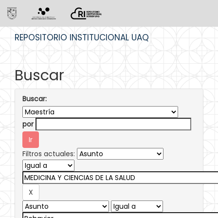
Skip
REPOSITORIO INSTITUCIONAL UAQ
navigation
Buscar
Buscar:
por
Filtros actuales: