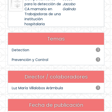
para la detección de
Jacobo
CA mamario en
Galindo
Trabajadoras de una
institución
hospitalaria
Temas
Detection
1
Prevención y Control
1
Director / colaboradores
Luz María Villalobos Arámbula
1
Fecha de publicación