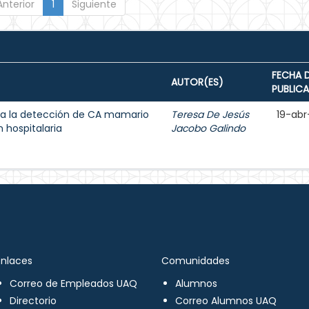
Anterior
1
Siguiente
FECHA 
AUTOR(ES)
PUBLIC
a la detección de CA mamario
Teresa De Jesús
19-abr
 hospitalaria
Jacobo Galindo
Enlaces
Comunidades
Correo de Empleados UAQ
Alumnos
Directorio
Correo Alumnos UAQ