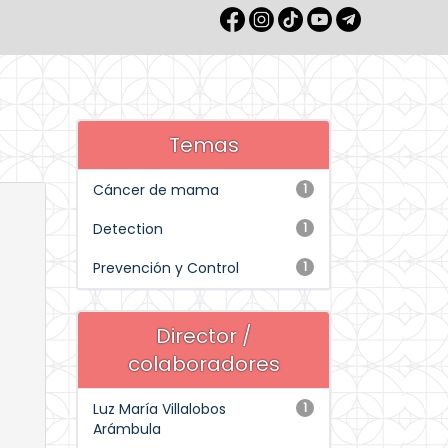
Temas
Cáncer de mama
1
Detection
1
Prevención y Control
1
Director /
colaboradores
Luz María Villalobos
1
Arámbula