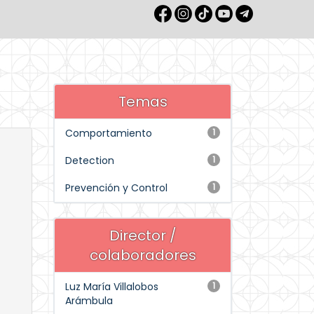
Temas
Comportamiento
1
Detection
1
Prevención y Control
1
Director /
colaboradores
Luz María Villalobos
1
Arámbula