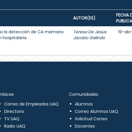
FECHA 
AUTOR(ES)
PUBLIC
a la detección de CA mamario
Teresa De Jesús
19-abr
 hospitalaria
Jacobo Galindo
Enlaces
Comunidades
Correo de Empleados UAQ
Alumnos
Directorio
Correo Alumnos UAQ
TV UAQ
Solicitud Correo
Radio UAQ
Docentes