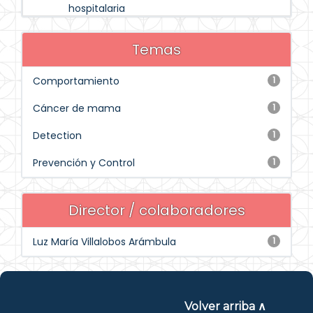
hospitalaria
Temas
Comportamiento
1
Cáncer de mama
1
Detection
1
Prevención y Control
1
Director / colaboradores
Luz María Villalobos Arámbula
1
Volver arriba ∧