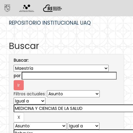
Skip
REPOSITORIO INSTITUCIONAL UAQ
navigation
Buscar
Buscar:
por
Filtros actuales: