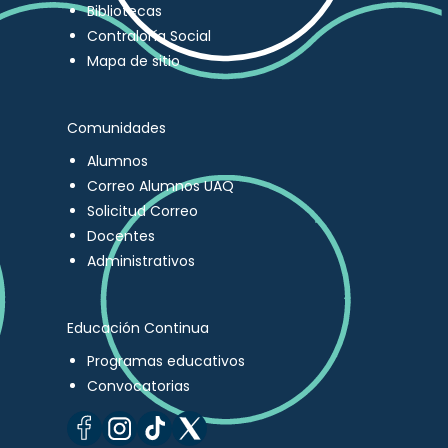
Bibliotecas
Contraloría Social
Mapa de sitio
Comunidades
Alumnos
Correo Alumnos UAQ
Solicitud Correo
Docentes
Administrativos
Educación Continua
Programas educativos
Convocatorias