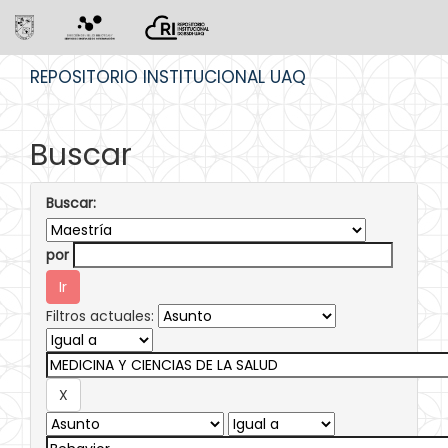
Skip
REPOSITORIO INSTITUCIONAL UAQ
navigation
Buscar
Buscar:
por
Filtros actuales: