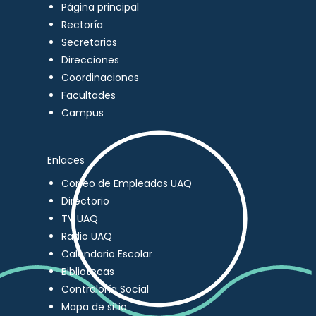
Página principal
Rectoría
Secretarios
Direcciones
Coordinaciones
Facultades
Campus
Enlaces
Correo de Empleados UAQ
Directorio
TV UAQ
Radio UAQ
Calendario Escolar
Bibliotecas
Contraloría Social
Mapa de sitio