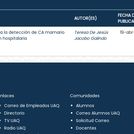
FECHA 
AUTOR(ES)
PUBLIC
a la detección de CA mamario
Teresa De Jesús
19-abr
 hospitalaria
Jacobo Galindo
Enlaces
Comunidades
Correo de Empleados UAQ
Alumnos
Directorio
Correo Alumnos UAQ
TV UAQ
Solicitud Correo
Radio UAQ
Docentes