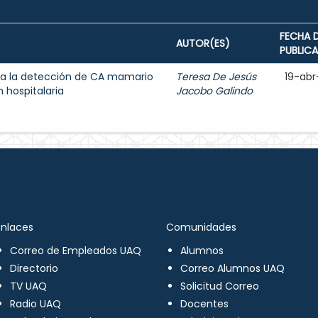
FECHA 
AUTOR(ES)
PUBLIC
a la detección de CA mamario
Teresa De Jesús
19-abr
 hospitalaria
Jacobo Galindo
Enlaces
Comunidades
Correo de Empleados UAQ
Alumnos
Directorio
Correo Alumnos UAQ
TV UAQ
Solicitud Correo
Radio UAQ
Docentes