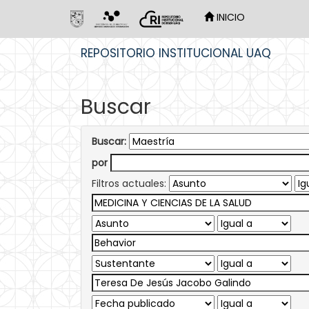
INICIO
Skip
REPOSITORIO INSTITUCIONAL UAQ
navigation
Buscar
Buscar:
por
Filtros actuales: