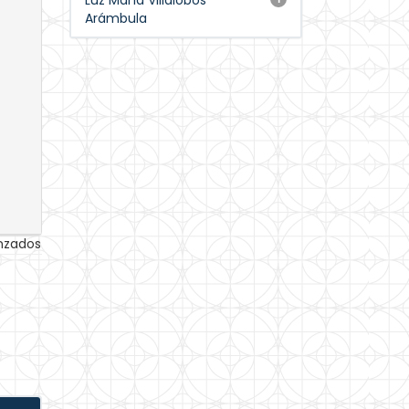
Luz María Villalobos
Arámbula
anzados