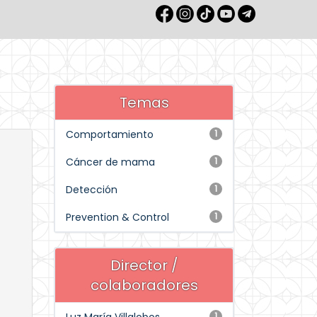
Temas
Comportamiento
1
Cáncer de mama
1
Detección
1
Prevention & Control
1
Director /
colaboradores
1