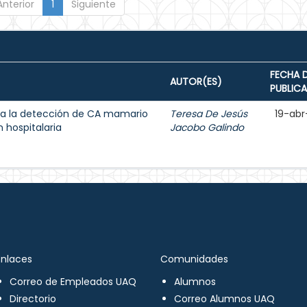
Anterior
1
Siguiente
FECHA 
AUTOR(ES)
PUBLIC
a la detección de CA mamario
Teresa De Jesús
19-abr
 hospitalaria
Jacobo Galindo
Enlaces
Comunidades
Correo de Empleados UAQ
Alumnos
Directorio
Correo Alumnos UAQ