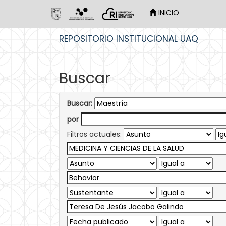
INICIO
Skip
REPOSITORIO INSTITUCIONAL UAQ
navigation
Buscar
Buscar:
por
Filtros actuales: