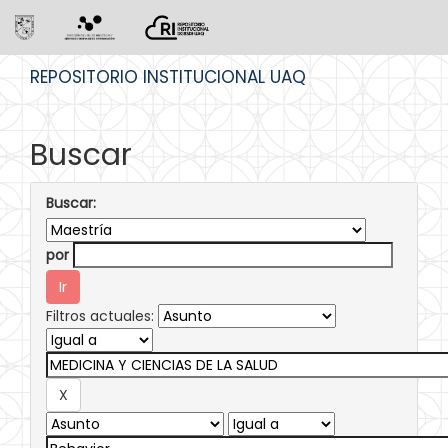
Skip
REPOSITORIO INSTITUCIONAL UAQ
navigation
Buscar
Buscar:
por
Filtros actuales: