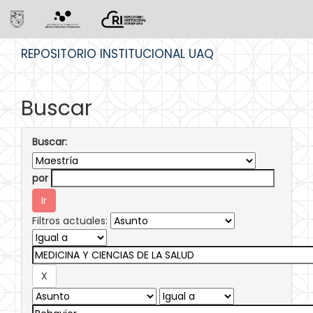
Skip
REPOSITORIO INSTITUCIONAL UAQ
navigation
Buscar
Buscar:
por
Filtros actuales: