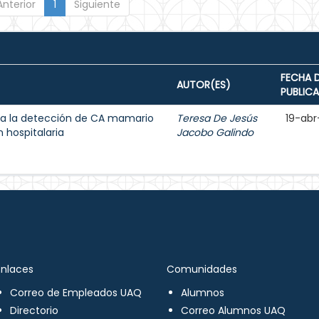
Anterior
1
Siguiente
FECHA 
AUTOR(ES)
PUBLIC
a la detección de CA mamario
Teresa De Jesús
19-abr
 hospitalaria
Jacobo Galindo
Enlaces
Comunidades
Correo de Empleados UAQ
Alumnos
Directorio
Correo Alumnos UAQ