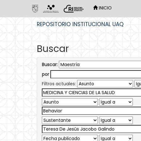
INICIO
Skip
REPOSITORIO INSTITUCIONAL UAQ
navigation
Buscar
Buscar:
por
Filtros actuales: