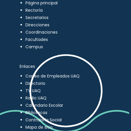
Página principal
Rectoría
Secretarios
Direcciones
Coordinaciones
Facultades
Campus
Enlaces
Correo de Empleados UAQ
Directorio
TV UAQ
Radio UAQ
Calendario Escolar
Bibliotecas
Contraloría Social
Mapa de sitio