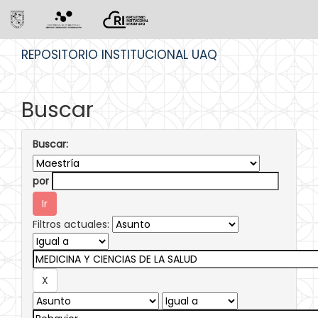
Skip
REPOSITORIO INSTITUCIONAL UAQ
navigation
Buscar
Buscar:
por
Filtros actuales: