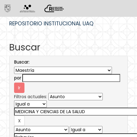
Skip
REPOSITORIO INSTITUCIONAL UAQ
navigation
Buscar
Buscar:
por
Filtros actuales: