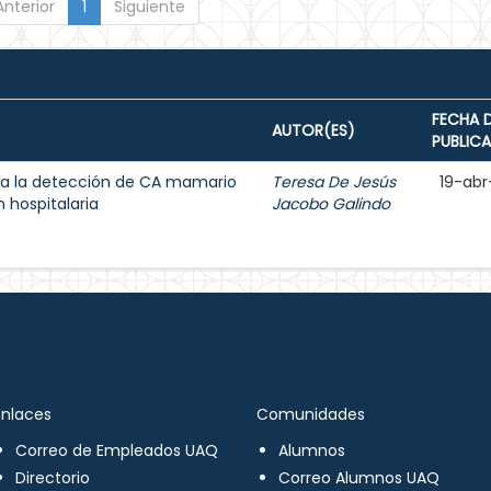
Anterior
1
Siguiente
FECHA 
AUTOR(ES)
PUBLIC
a la detección de CA mamario
Teresa De Jesús
19-abr
 hospitalaria
Jacobo Galindo
Enlaces
Comunidades
Correo de Empleados UAQ
Alumnos
Directorio
Correo Alumnos UAQ