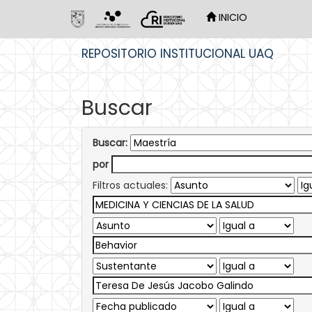
INICIO
Skip
REPOSITORIO INSTITUCIONAL UAQ
navigation
Buscar
Buscar:
por
Filtros actuales: