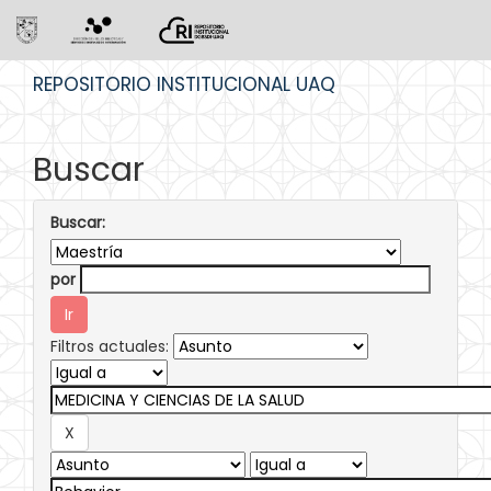
Skip
REPOSITORIO INSTITUCIONAL UAQ
navigation
Buscar
Buscar:
por
Filtros actuales: