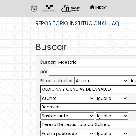
INICIO
Skip
REPOSITORIO INSTITUCIONAL UAQ
navigation
Buscar
Buscar:
por
Filtros actuales: