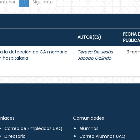
Anterior
1
Siguiente
FECHA 
AUTOR(ES)
PUBLIC
a la detección de CA mamario
Teresa De Jesús
19-abr
 hospitalaria
Jacobo Galindo
Enlaces
Comunidades
Correo de Empleados UAQ
Alumnos
Directorio
Correo Alumnos UAQ