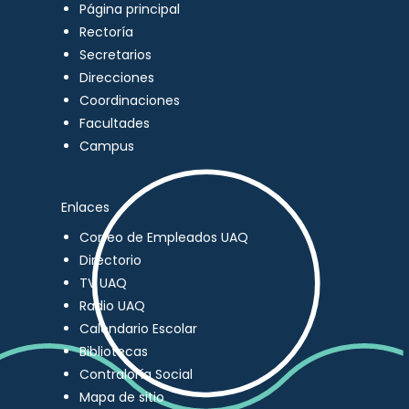
Página principal
Rectoría
Secretarios
Direcciones
Coordinaciones
Facultades
Campus
Enlaces
Correo de Empleados UAQ
Directorio
TV UAQ
Radio UAQ
Calendario Escolar
Bibliotecas
Contraloría Social
Mapa de sitio