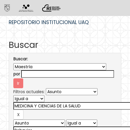
Skip
REPOSITORIO INSTITUCIONAL UAQ
navigation
Buscar
Buscar:
por
Filtros actuales: