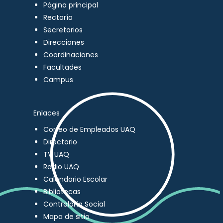
Página principal
Rectoría
Secretarios
Direcciones
Coordinaciones
Facultades
Campus
Enlaces
Correo de Empleados UAQ
Directorio
TV UAQ
Radio UAQ
Calendario Escolar
Bibliotecas
Contraloría Social
Mapa de sitio