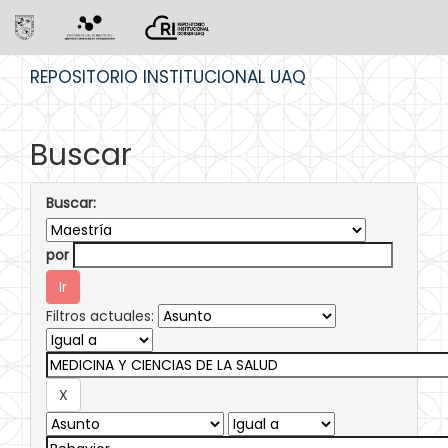
Skip
REPOSITORIO INSTITUCIONAL UAQ
navigation
Buscar
Buscar:
por
Filtros actuales: