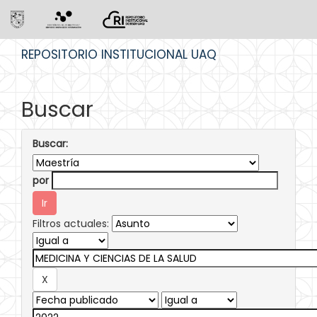
Skip
REPOSITORIO INSTITUCIONAL UAQ
navigation
Buscar
Buscar:
por
Filtros actuales: