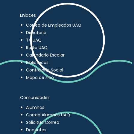
Enlaces
Correo de Empleados UAQ
Directorio
TV UAQ
Radio UAQ
Calendario Escolar
Bibliotecas
Contraloría Social
Mapa de sitio
Comunidades
Alumnos
Correo Alumnos UAQ
Solicitud Correo
Docentes