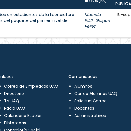
AUTOR(ES)
PUBLIC
des en estudiantes de la licenciatura
Marcela
19-sep
 del paquete del primer nivel de
Edith Guigue
Pérez
Enlaces
Comunidades
Correo de Empleados UAQ
Alumnos
Directorio
Correo Alumnos UAQ
TV UAQ
Solicitud Correo
Radio UAQ
Docentes
Calendario Escolar
Administrativos
Bibliotecas
Contraloría Social