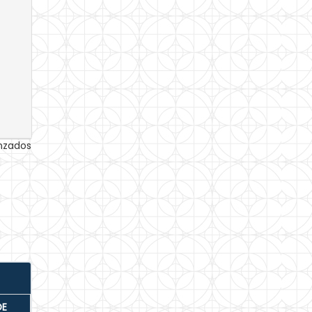
anzados
DE