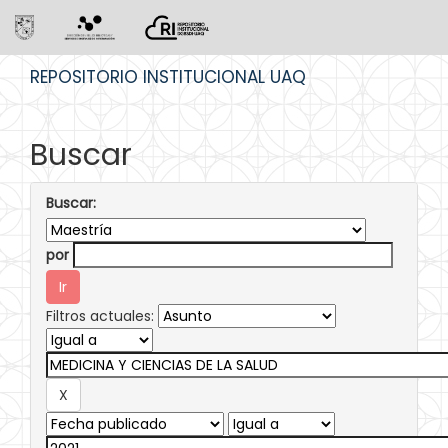
Skip
REPOSITORIO INSTITUCIONAL UAQ
navigation
Buscar
Buscar:
por
Filtros actuales: