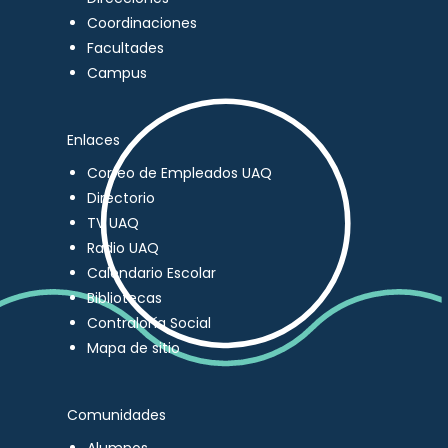
Coordinaciones
Facultades
Campus
Enlaces
Correo de Empleados UAQ
Directorio
TV UAQ
Radio UAQ
Calendario Escolar
Bibliotecas
Contraloría Social
Mapa de sitio
Comunidades