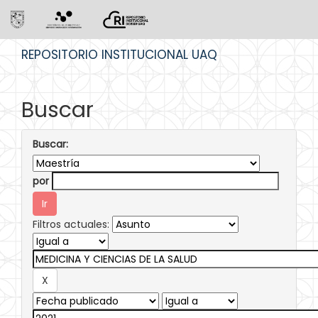
Skip
REPOSITORIO INSTITUCIONAL UAQ
navigation
Buscar
Buscar:
por
Filtros actuales: