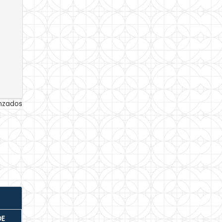
anzados
DE