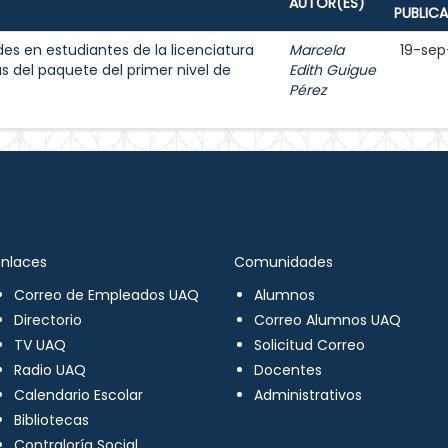
AUTOR(ES)
PUBLIC
des en estudiantes de la licenciatura
Marcela
19-sep
 del paquete del primer nivel de
Edith Guigue
Pérez
Enlaces
Comunidades
Correo de Empleados UAQ
Alumnos
Directorio
Correo Alumnos UAQ
TV UAQ
Solicitud Correo
Radio UAQ
Docentes
Calendario Escolar
Administrativos
Bibliotecas
Contraloría Social