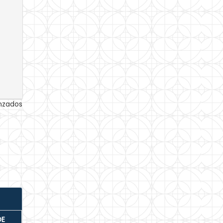
anzados
DE