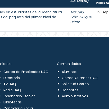
AUTOR(ES)
PUBLIC
des en estudiantes de la licenciatura
Marcela
19-sep
 del paquete del primer nivel de
Edith Guigue
Pérez
Enlaces
Comunidades
Correo de Empleados UAQ
Alumnos
Directorio
Correo Alumnos UAQ
TV UAQ
Solicitud Correo
Radio UAQ
Docentes
Calendario Escolar
Administrativos
Bibliotecas
Contraloría Social