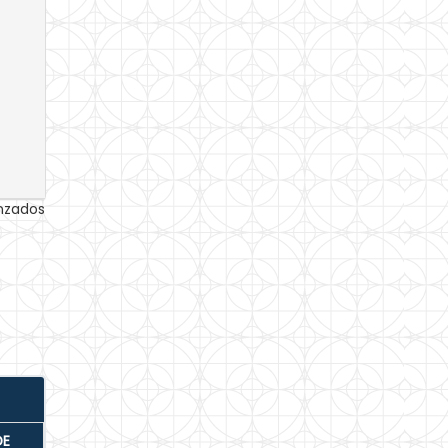
anzados
DE