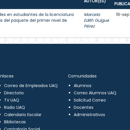
AUTOR(ES)
PUBLIC
des en estudiantes de la licenciatura
Marcela
19-sep
 del paquete del primer nivel de
Edith Guigue
Pérez
Enlaces
Comunidades
Correo de Empleados UAQ
Alumnos
Directorio
Correo Alumnos UAQ
TV UAQ
Solicitud Correo
Radio UAQ
Docentes
Calendario Escolar
Administrativos
Bibliotecas
Contraloría Social