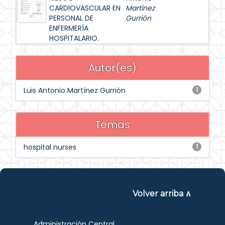
CARDIOVASCULAR EN
Martínez
PERSONAL DE
Gurrión
ENFERMERÍA
HOSPITALARIO.
Autor(es)
Luis Antonio Martínez Gurrión
1
Temas
hospital nurses
1
Volver arriba ∧
Administración Central