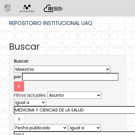
Skip
REPOSITORIO INSTITUCIONAL UAQ
navigation
Buscar
Buscar:
por
Filtros actuales: