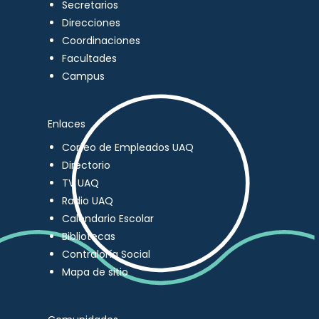
Secretarios
Direcciones
Coordinaciones
Facultades
Campus
Enlaces
Correo de Empleados UAQ
Directorio
TV UAQ
Radio UAQ
Calendario Escolar
Bibliotecas
Contraloría Social
Mapa de sitio