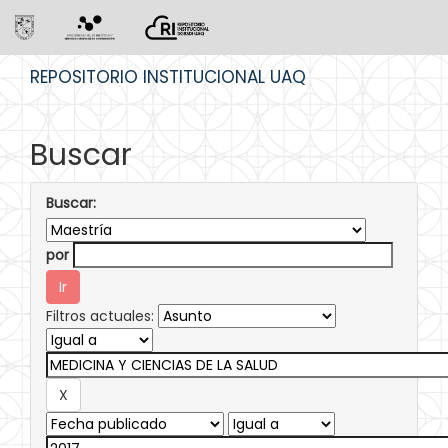
Skip
REPOSITORIO INSTITUCIONAL UAQ
navigation
Buscar
Buscar:
por
Filtros actuales: