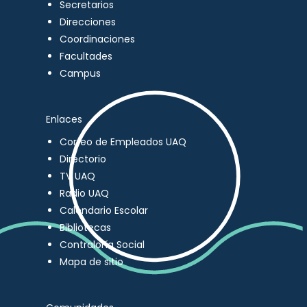
Secretarios
Direcciones
Coordinaciones
Facultades
Campus
Enlaces
Correo de Empleados UAQ
Directorio
TV UAQ
Radio UAQ
Calendario Escolar
Bibliotecas
Contraloría Social
Mapa de sitio