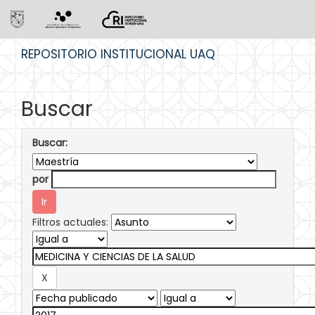
Skip
REPOSITORIO INSTITUCIONAL UAQ
navigation
Buscar
Buscar:
por
Filtros actuales: