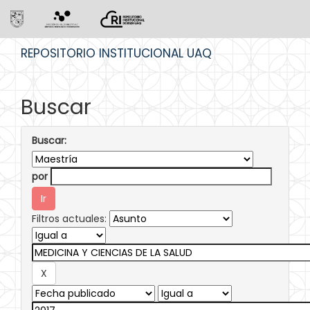
Skip
REPOSITORIO INSTITUCIONAL UAQ
navigation
Buscar
Buscar:
por
Filtros actuales: