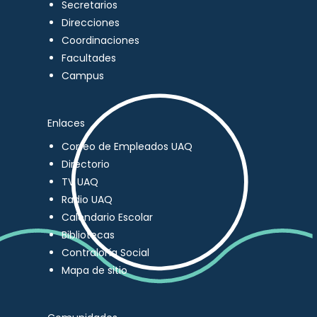
Secretarios
Direcciones
Coordinaciones
Facultades
Campus
Enlaces
Correo de Empleados UAQ
Directorio
TV UAQ
Radio UAQ
Calendario Escolar
Bibliotecas
Contraloría Social
Mapa de sitio