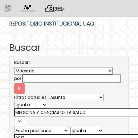
Skip
REPOSITORIO INSTITUCIONAL UAQ
navigation
Buscar
Buscar:
por
Filtros actuales: