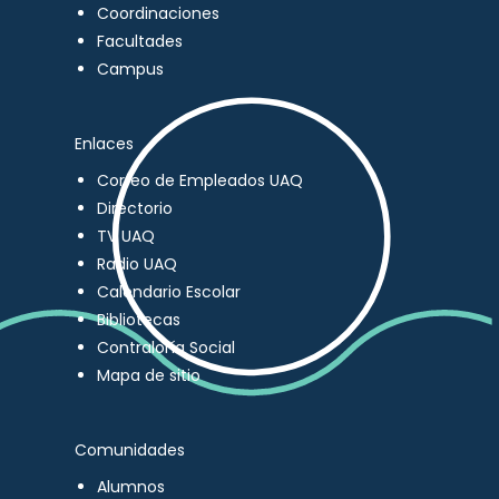
Coordinaciones
Facultades
Campus
Enlaces
Correo de Empleados UAQ
Directorio
TV UAQ
Radio UAQ
Calendario Escolar
Bibliotecas
Contraloría Social
Mapa de sitio
Comunidades
Alumnos