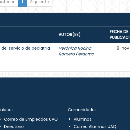
Anterior
1
Siguiente
FECHA DE
AUTOR(ES)
PUBLICAC
del servicio de pediatría
Verónica Rocina
8-nov
Romero Perdomo
Enlaces
Comunidades
Correo de Empleados UAQ
Alumnos
Directorio
Correo Alumnos UAQ