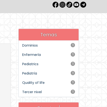
Temas
Dominios
1
Enfermería
1
Pediatrics
1
Pediatría
1
Quality of life
1
Tercer nivel
1