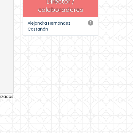
Director /
colaboradores
Alejandra Hernández
1
Castañón
anzados