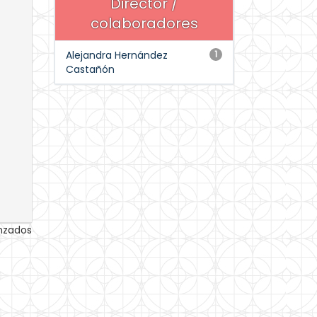
Director /
colaboradores
Alejandra Hernández
1
Castañón
anzados