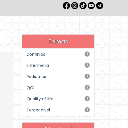
Temas
Dominios
1
Enfermería
1
Pediatrics
1
QOL
1
Quality of life
1
Tercer nivel
1