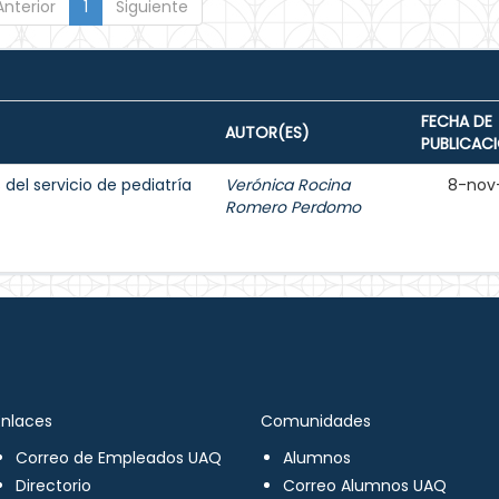
Anterior
1
Siguiente
FECHA DE
AUTOR(ES)
PUBLICAC
del servicio de pediatría
Verónica Rocina
8-nov
Romero Perdomo
Enlaces
Comunidades
Correo de Empleados UAQ
Alumnos
Directorio
Correo Alumnos UAQ